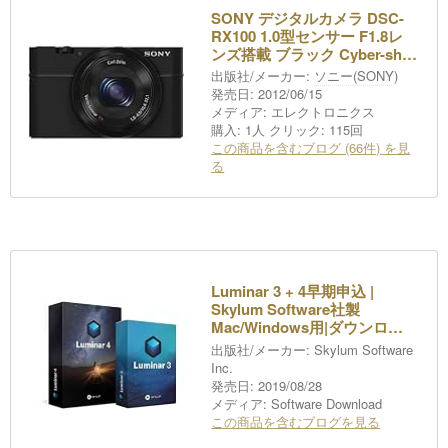
SONY デジタルカメラ DSC-
RX100 1.0型センサー F1.8レ
ンズ搭載 ブラック Cyber-shot
DSC-RX100
出版社/メーカー:
ソニー
(
SONY
)
発売日:
2012/06/15
メディア:
エレクトロニクス
購入
: 1人
クリック
: 115回
この商品を含むブログ (66件) を見
る
Luminar 3 + 4早期申込 |
Skylum Software社製
Mac/Windows用|ダウンロー
ド版
出版社/メーカー:
Skylum Software
Inc.
発売日:
2019/08/28
メディア:
Software Download
この商品を含むブログを見る